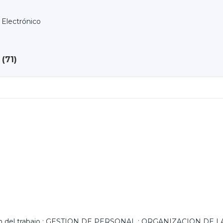
Electrónico
 (
71
)
n del trabajo
;
GESTION DE PERSONAL
;
ORGANIZACION DE L