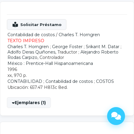
Contabilidad de costos
/
Charles T. Horngren
TEXTO IMPRESO
Charles T. Horngren
;
George Foster
;
Srikant M. Datar
;
Adolfo Deras Quiñones
, Traductor ;
Alejandro Roberto
Rodas Carpizo
, Controlador
México : Prentice-Hall Hispanoamericana
1996
xx, 970 p.
CONTABILIDAD
;
Contabilidad de costos
;
COSTOS
Ubicación: 657.47 H813c 8ed.
Ejemplares (1)