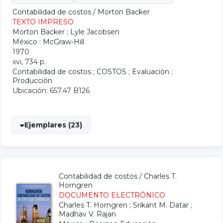
Contabilidad de costos
/
Morton Backer
TEXTO IMPRESO
Morton Backer
;
Lyle Jacobsen
México : McGraw-Hill
1970
xvi, 734 p.
Contabilidad de costos
;
COSTOS
;
Evaluación
;
Producción
Ubicación: 657.47 B126
Ejemplares (23)
Contabilidad de costos
/
Charles T.
Horngren
DOCUMENTO ELECTRÓNICO
Charles T. Horngren
;
Srikant M. Datar
;
Madhav V. Rajan