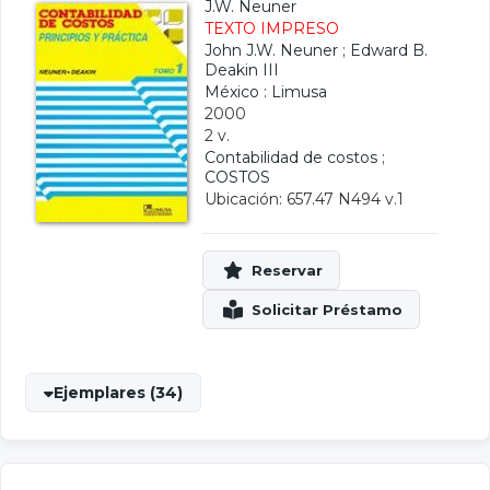
J.W. Neuner
TEXTO IMPRESO
John J.W. Neuner
;
Edward B.
Deakin III
México : Limusa
2000
2 v.
Contabilidad de costos
;
COSTOS
Ubicación: 657.47 N494 v.1
Ejemplares (34)