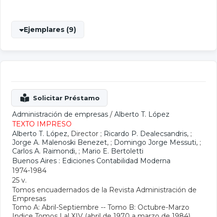
Ejemplares (9)
Administración de empresas
/
Alberto T. López
TEXTO IMPRESO
Alberto T. López
, Director ;
Ricardo P. Dealecsandris
, ;
Jorge A. Malenoski Benezet
, ;
Domingo Jorge Messuti
, ;
Carlos A. Raimondi
, ;
Mario E. Bertoletti
Buenos Aires : Ediciones Contabilidad Moderna
1974-1984
25 v.
Tomos encuadernados de la Revista Administración de
Empresas
Tomo A: Abril-Septiembre -- Tomo B: Octubre-Marzo
Indice Tomos I al XIV (abril de 1970 a marzo de 1984)