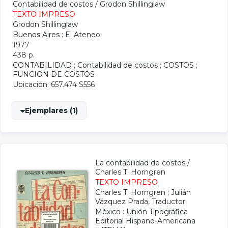
Contabilidad de costos
/
Grodon Shillinglaw
TEXTO IMPRESO
Grodon Shillinglaw
Buenos Aires : El Ateneo
1977
438 p.
CONTABILIDAD
;
Contabilidad de costos
;
COSTOS
;
FUNCION DE COSTOS
Ubicación: 657.474 S556
Ejemplares (1)
La contabilidad de costos
/
Charles T. Horngren
TEXTO IMPRESO
Charles T. Horngren
;
Julián
Vázquez Prada
, Traductor
México : Unión Tipográfica
Editorial Hispano-Americana