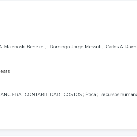
A. Malenoski Benezet
, ;
Domingo Jorge Messuti
, ;
Carlos A. Raim
resas
NANCIERA
;
CONTABILIDAD
;
COSTOS
;
Ética
;
Recursos human