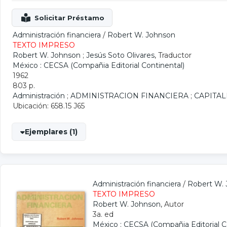
Administración financiera
/
Robert W. Johnson
TEXTO IMPRESO
Robert W. Johnson
;
Jesús Soto Olivares
, Traductor
México : CECSA (Compañia Editorial Continental)
1962
803 p.
Administración
;
ADMINISTRACION FINANCIERA
;
CAPITAL
Ubicación: 658.15 J65
Ejemplares (1)
Administración financiera
/
Robert W.
TEXTO IMPRESO
Robert W. Johnson
, Autor
3a. ed
México : CECSA (Compañia Editorial C