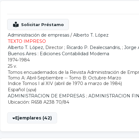
Administración de empresas
/
Alberto T. López
TEXTO IMPRESO
Alberto T. López
, Director ;
Ricardo P. Dealecsandris
, ;
Jorge 
Buenos Aires : Ediciones Contabilidad Moderna
1974-1984
25 v.
Tomos encuadernados de la Revista Administración de Emp
Tomo A: Abril-Septiembre -- Tomo B: Octubre-Marzo
Indice Tomos I al XIV (abril de 1970 a marzo de 1984)
Español (
spa
)
ADMINISTRACION DE EMPRESAS
;
ADMINISTRACION FI
Ubicación: R658 A238 70/84
Ejemplares (42)