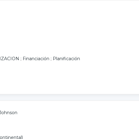
IZACION
;
Financiación
;
Planificación
 Johnson
ontinental)