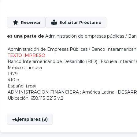
es una parte de
Administración de empresas públicas
/
Ban
Administración de Empresas Públicas
/
Banco Interamericano
TEXTO IMPRESO
Banco Interamericano de Desarrollo (BID)
;
Escuela Interame
México : Limusa
1979
410 p.
Español (
spa
)
ADMINISTRACION FINANCIERA
;
América Latina
;
DESARR
Ubicación: 658.115 B213 v.2
Ejemplares (3)