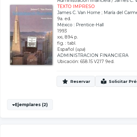
Administración financiera
/
James C. 
TEXTO IMPRESO
James C. Van Horne
;
María del Car
9a. ed.
México : Prentice-Hall
1993
xxi, 894 p.
fig. : tabl.
Español (
spa
)
ADMINISTRACION FINANCIERA
Ubicación: 658.15 V217 9ed.
Ejemplares (2)