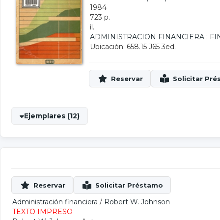
1984
723 p.
il.
ADMINISTRACION FINANCIERA
;
FI
Ubicación: 658.15 J65 3ed.
Ejemplares (12)
Administración financiera
/
Robert W. Johnson
TEXTO IMPRESO