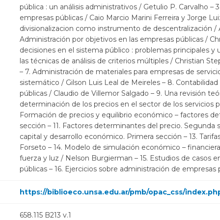
pública : un análisis administrativos / Getulio P. Carvalho – 
empresas públicas / Caio Marcio Marini Ferreira y Jorge Lu
divisionalizacion como instrumento de descentralización 
Administración por objetivos en las empresas públicas / Ch
decisiones en el sistema público : problemas principales y u
las técnicas de análisis de criterios múltiples / Christian S
– 7. Administración de materiales para empresas de servici
sistemático / Gilson Luis Leal de Meireles – 8. Contabilida
públicas / Claudio de Villemor Salgado – 9. Una revisión teó
determinación de los precios en el sector de los servicios pú
Formación de precios y equilibrio económico – factores de
sección – 11. Factores determinantes del precio. Segunda 
capital y desarrollo económico. Primera sección – 13. Tarifa
Forseto – 14. Modelo de simulación económico – financiera
fuerza y luz / Nelson Burgierman – 15. Estudios de casos 
públicas – 16. Ejercicios sobre administración de empresas 
https://biblioeco.unsa.edu.ar/pmb/opac_css/index.ph
658.115 B213 v.1