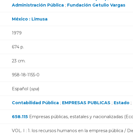
Administración Pública
;
Fundación Getulio Vargas
México : Limusa
1979
674 p.
23 cm.
958-18-1155-0
Español (
spa
)
Contabilidad Pública
;
EMPRESAS PUBLICAS
;
Estado
;
658.115
Empresas públicas, estatales y nacionalizadas (Ec
VOL. I : 1. los recursos humanos en la empresa pública / 