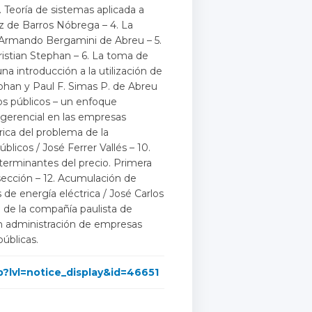
3. Teoría de sistemas aplicada a
iz de Barros Nóbrega – 4. La
/ Armando Bergamini de Abreu – 5.
ristian Stephan – 6. La toma de
na introducción a la utilización de
tephan y Paul F. Simas P. de Abreu
os públicos – un enfoque
d gerencial en las empresas
rica del problema de la
blicos / José Ferrer Vallés – 10.
terminantes del precio. Primera
sección – 12. Acumulación de
s de energía eléctrica / José Carlos
 de la compañía paulista de
en administración de empresas
públicas.
p?lvl=notice_display&id=46651