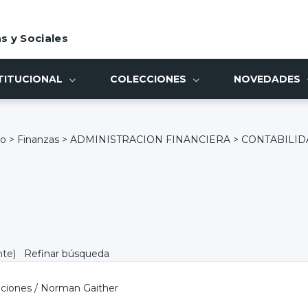
s y Sociales
TITUCIONAL
COLECCIONES
NOVEDADES
io
>
Finanzas
>
ADMINISTRACION FINANCIERA
>
CONTABILID
nte)
Refinar búsqueda
aciones
/
Norman Gaither