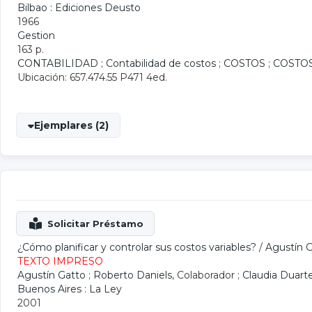
Bilbao : Ediciones Deusto
1966
Gestion
163 p.
CONTABILIDAD
;
Contabilidad de costos
;
COSTOS
;
COSTO
Ubicación: 657.474.55 P471 4ed.
Ejemplares (2)
¿Cómo planificar y controlar sus costos variables?
/
Agustín 
TEXTO IMPRESO
Agustín Gatto
;
Roberto Daniels
, Colaborador ;
Claudia Duart
Buenos Aires : La Ley
2001