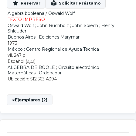
Álgebra booleana
/
Oswald Wolf
TEXTO IMPRESO
Oswald Wolf
;
John Buchholz
;
John Spiech
;
Henry
Shleuder
Buenos Aires : Ediciones Marymar
1973
México : Centro Regional de Ayuda Técnica
vii, 247 p.
Español (
spa
)
ÁLGEBRA DE BOOLE
;
Circuito electrónico
;
Matemáticas
;
Ordenador
Ubicación: 512.563 A394
Ejemplares (2)