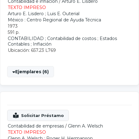
Contabilidad e inflación
/
Arturo E. Lisdero
TEXTO IMPRESO
Arturo E. Lisdero
;
Luis E. Outerial
México : Centro Regional de Ayuda Técnica
1973
591 p.
CONTABILIDAD
;
Contabilidad de costos
;
Estados
Contables
;
Inflación
Ubicación: 657.23 L769
Ejemplares (6)
Contabilidad de empresas
/
Glenn A. Welsch
TEXTO IMPRESO
Glenn A. Welsch
;
Roger H. Hermanson
,