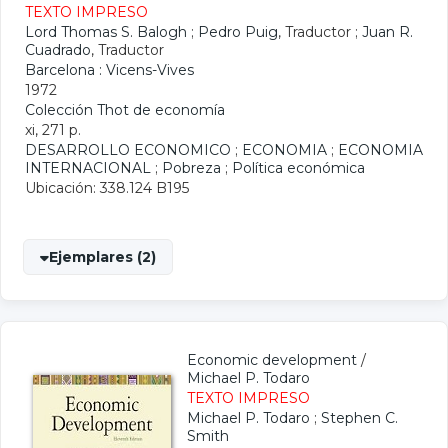
TEXTO IMPRESO
Lord Thomas S. Balogh
;
Pedro Puig
, Traductor ;
Juan R.
Cuadrado
, Traductor
Barcelona : Vicens-Vives
1972
Colección Thot de economía
xi, 271 p.
DESARROLLO ECONOMICO
;
ECONOMIA
;
ECONOMIA
INTERNACIONAL
;
Pobreza
;
Política económica
Ubicación: 338.124 B195
Ejemplares (2)
Economic development
/
Michael P. Todaro
TEXTO IMPRESO
Michael P. Todaro
;
Stephen C.
Smith