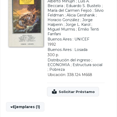
Alberto Minujin
;
Luis A.
Beccaria
;
Eduardo S. Bustelo
;
María del Carmen Feijoó
;
Silvio
Feldman
;
Alicia Gershanik
;
Horacio González
;
Jorge
Halperin
;
Jorge L. Karol
;
Miguel Murmis
;
Emilio Tenti
Fanfani
Buenos Aires : UNICEF
1992
Buenos Aires : Losada
300 p.
Distribución del ingreso
;
ECONOMIA
;
Estructura social
;
Pobreza
Ubicación: 338.124 M668
Ejemplares (1)