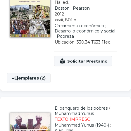
11a. ed.
Boston : Pearson
2012
xxvii, 801 p.
Crecimiento económico
;
Desarrollo económico y social
;
Pobreza
Ubicación: 330.34 T633 11ed.
Ejemplares (2)
El banquero de los pobres
/
Muhammad Yunus
TEXTO IMPRESO
Muhammad Yunus (1940-)
;
Alan Jolis