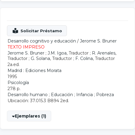
Desarrollo cognitivo y educación
/
Jerome S. Bruner
TEXTO IMPRESO
Jerome S. Bruner
;
J.M. Igoa
, Traductor ;
R. Arenales
,
Traductor ;
G. Solana
, Traductor ;
F. Colina
, Traductor
2a.ed.
Madrid : Ediciones Morata
1995
Psicología
278 p.
Desarrollo humano
;
Educación
;
Infancia
;
Pobreza
Ubicación: 37.015.3 B894 2ed.
Ejemplares (1)