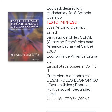
Equidad, desarrollo y
ciudadanía
/
José Antonio
Ocampo
TEXTO IMPRESO
José Antonio Ocampo
,
2a. ed.
Santiago de Chile : CEPAL
(Comisión Económica para
América Latina y el Caribe)
2000
Economía de América Latina
3 v.
La biblioteca posee el Vol. I y
II
Crecimiento económico
;
DESARROLLO ECONOMICO
;
Gasto público
;
Pobreza
;
Política social
;
Seguridad
social
Ubicación: 330.34 O15 v.1