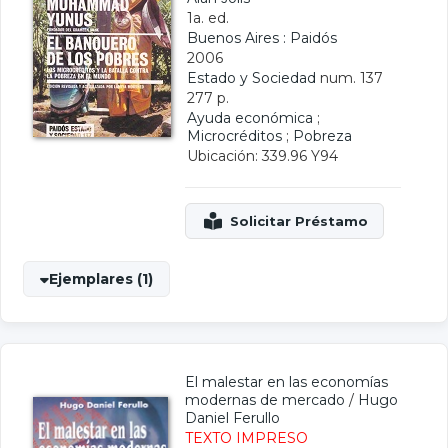
1a. ed.
Buenos Aires : Paidós
2006
Estado y Sociedad
num. 137
277 p.
Ayuda económica
;
Microcréditos
;
Pobreza
Ubicación: 339.96 Y94
Ejemplares (1)
El malestar en las economías
modernas de mercado
/
Hugo
Daniel Ferullo
TEXTO IMPRESO