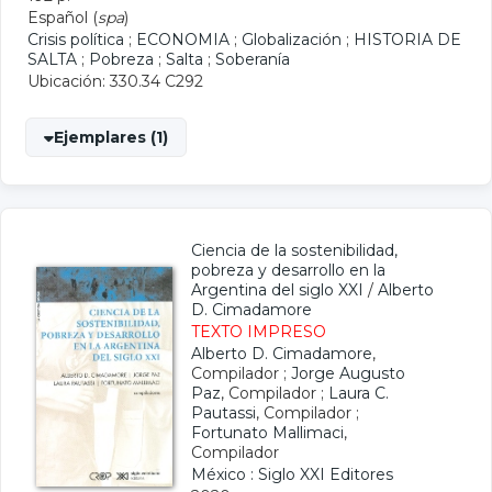
Español (
spa
)
Crisis política
;
ECONOMIA
;
Globalización
;
HISTORIA DE
SALTA
;
Pobreza
;
Salta
;
Soberanía
Ubicación: 330.34 C292
Ejemplares (1)
Ciencia de la sostenibilidad,
pobreza y desarrollo en la
Argentina del siglo XXI
/
Alberto
D. Cimadamore
TEXTO IMPRESO
Alberto D. Cimadamore
,
Compilador ;
Jorge Augusto
Paz
, Compilador ;
Laura C.
Pautassi
, Compilador ;
Fortunato Mallimaci
,
Compilador
México : Siglo XXI Editores