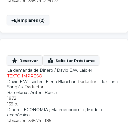
Ubicación: 336.741.2 M772
Ejemplares (2)
La demanda de Dinero
/
David E.W. Laidler
TEXTO IMPRESO
David E.W. Laidler
;
Elena Blanchar
, Traductor ;
Lluis Fina
Sanglás
, Traductor
Barcelona : Antoni Bosch
1972
159 p.
Dinero
;
ECONOMIA
;
Macroeconomía
;
Modelo
económico
Ubicación: 336.74 L185