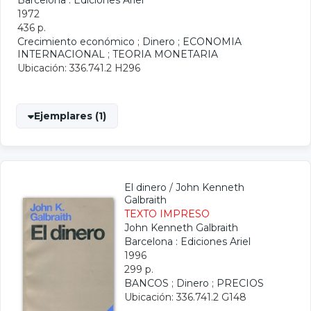
Barcelona : Ediciones Ariel
1972
436 p.
Crecimiento económico
;
Dinero
;
ECONOMIA
INTERNACIONAL
;
TEORIA MONETARIA
Ubicación: 336.741.2 H296
Ejemplares (1)
El dinero
/
John Kenneth
Galbraith
TEXTO IMPRESO
John Kenneth Galbraith
Barcelona : Ediciones Ariel
1996
299 p.
BANCOS
;
Dinero
;
PRECIOS
Ubicación: 336.741.2 G148