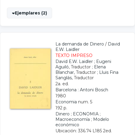
Ejemplares (2)
La demanda de Dinero
/
David
E.W. Laidler
TEXTO IMPRESO
David E.W. Laidler
;
Eugeni
Aguiló
, Traductor ;
Elena
Blanchar
, Traductor ;
Lluis Fina
Sanglás
, Traductor
2a. ed.
Barcelona : Antoni Bosch
1980
Economia
num. 5
192 p.
Dinero
;
ECONOMIA
;
Macroeconomía
;
Modelo
económico
Ubicación: 336.74 L185 2ed.