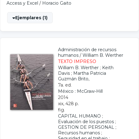
Access y Excel
/
Horacio Gaito
Ejemplares (1)
Administración de recursos
humanos
/
William B. Werther
TEXTO IMPRESO
William B. Werther
;
Keith
Davis
;
Martha Patricia
Guzmán Brito
,
7a. ed.
México : McGraw-Hill
2014
xix, 428 p.
fig.
CAPITAL HUMANO
;
Evaluación de los puestos
;
GESTION DE PERSONAL
;
Recursos humanos
;
Seguridad en el trabajo
;