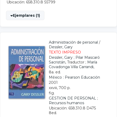
Ubicación: 658.310.8 S5799
Ejemplares (1)
Administración de personal
/
Dessler, Gary
TEXTO IMPRESO
Dessler, Gary
;
Pilar Mascaró
Sacristán
, Traductor ;
María
Covadonga Villa Carrandi
,
8a. ed.
México : Pearson Educación
2001
xxviii, 700 p.
fig.
GESTION DE PERSONAL
;
Recursos humanos
Ubicación: 658.310.8 D475
8ed.