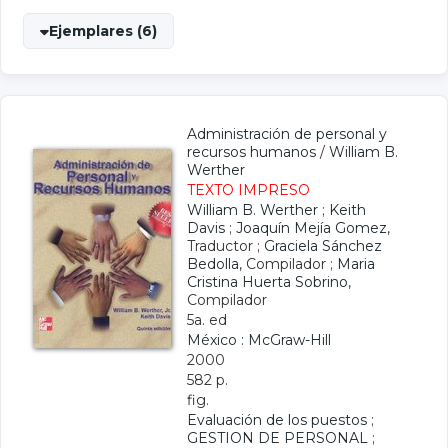
Ejemplares (6)
Administración de personal y
recursos humanos
/
William B.
Werther
TEXTO IMPRESO
William B. Werther
;
Keith
Davis
;
Joaquín Mejía Gomez
,
Traductor ;
Graciela Sánchez
Bedolla
, Compilador ;
Maria
Cristina Huerta Sobrino
,
Compilador
5a. ed
México : McGraw-Hill
2000
582 p.
fig.
Evaluación de los puestos
;
GESTION DE PERSONAL
;