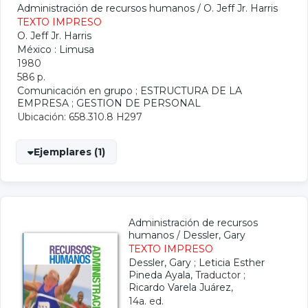
Administración de recursos humanos
/
O. Jeff Jr. Harris
TEXTO IMPRESO
O. Jeff Jr. Harris
México : Limusa
1980
586 p.
Comunicación en grupo
;
ESTRUCTURA DE LA
EMPRESA
;
GESTION DE PERSONAL
Ubicación: 658.310.8 H297
Ejemplares (1)
Administración de recursos
humanos
/
Dessler, Gary
TEXTO IMPRESO
Dessler, Gary
;
Leticia Esther
Pineda Ayala
, Traductor ;
Ricardo Varela Juárez
,
14a. ed.