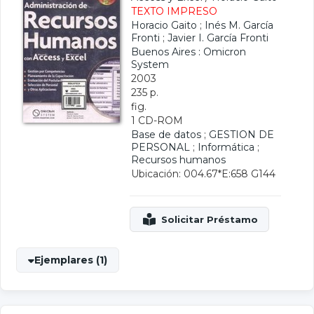
TEXTO IMPRESO
Horacio Gaito
;
Inés M. García
Fronti
;
Javier I. García Fronti
Buenos Aires : Omicron
System
2003
235 p.
fig.
1 CD-ROM
Base de datos
;
GESTION DE
PERSONAL
;
Informática
;
Recursos humanos
Ubicación: 004.67*E:658 G144
Ejemplares (1)