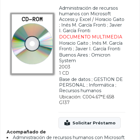
Administración de recursos
humanos con Microsoft
Access y Excel
/
Horacio Gaito
;
Inés M. García Fronti
;
Javier
I. García Fronti
DOCUMENTO MULTIMEDIA
Horacio Gaito
;
Inés M. García
Fronti
;
Javier I. García Fronti
Buenos Aires : Omicron
System
2003
1 CD
Base de datos
;
GESTION DE
PERSONAL
;
Informática
;
Recursos humanos
Ubicación: C004.67*E:658
G137
Acompañado de
Administración de recursos humanos con Microsoft