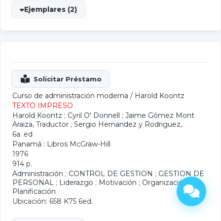
Ejemplares (2)
Curso de administración moderna
/
Harold Koontz
TEXTO IMPRESO
Harold Koontz
;
Cyril O' Donnell
;
Jaime Gómez Mont
Araiza
, Traductor ;
Sergio Hernandez y Rodriguez
,
6a. ed
Panamá : Libros McGraw-Hill
1976
914 p.
Administración
;
CONTROL DE GESTION
;
GESTION DE
PERSONAL
;
Liderazgo
;
Motivación
;
Organización
;
Planificación
Ubicación: 658 K75 6ed.