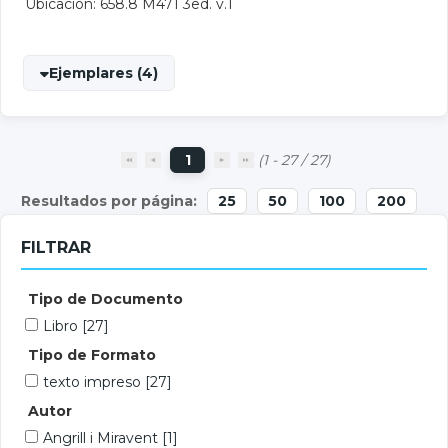
Ubicación: 658.8 M471 3ed. v.1
Ejemplares (4)
1
(1 - 27 / 27)
25
50
100
200
FILTRAR
Tipo de Documento
Libro
[27]
Tipo de Formato
texto impreso
[27]
Autor
Angrill i Miravent
[1]