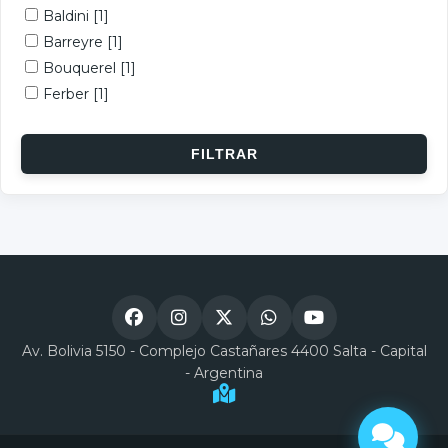
Baldini
[1]
Barreyre
[1]
Bouquerel
[1]
Ferber
[1]
Av. Bolivia 5150 - Complejo Castañares 4400 Salta - Capital
- Argentina