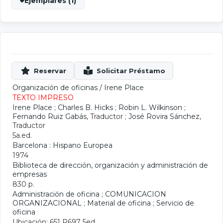
Ejemplares (1)
Organización de oficinas
/
Irene Place
TEXTO IMPRESO
Irene Place
;
Charles B. Hicks
;
Robin L. Wilkinson
;
Fernando Ruiz Gabás
, Traductor ;
José Rovira Sánchez
,
Traductor
5a.ed.
Barcelona : Hispano Europea
1974
Biblioteca de dirección, organización y administración de
empresas
830 p.
Administración de oficina
;
COMUNICACION
ORGANIZACIONAL
;
Material de oficina
;
Servicio de
oficina
Ubicación: 651 P697 5ed.