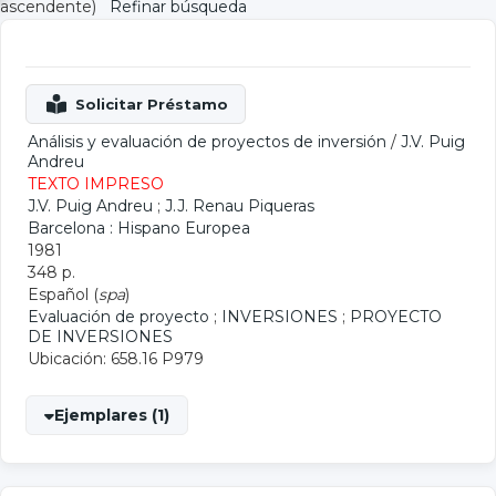
ascendente)
Refinar búsqueda
Análisis y evaluación de proyectos de inversión
/
J.V. Puig
Andreu
TEXTO IMPRESO
J.V. Puig Andreu
;
J.J. Renau Piqueras
Barcelona : Hispano Europea
1981
348 p.
Español (
spa
)
Evaluación de proyecto
;
INVERSIONES
;
PROYECTO
DE INVERSIONES
Ubicación: 658.16 P979
Ejemplares (1)