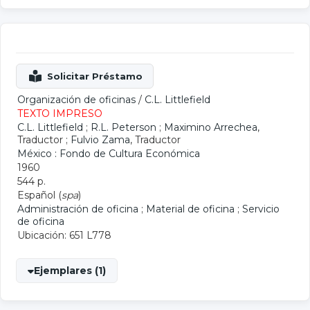
Organización de oficinas
/
C.L. Littlefield
TEXTO IMPRESO
C.L. Littlefield
;
R.L. Peterson
;
Maximino Arrechea
,
Traductor ;
Fulvio Zama
, Traductor
México : Fondo de Cultura Económica
1960
544 p.
Español (
spa
)
Administración de oficina
;
Material de oficina
;
Servicio
de oficina
Ubicación: 651 L778
Ejemplares (1)