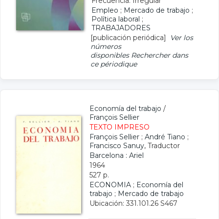
Frecuencia: Irregular
Empleo
;
Mercado de trabajo
;
Política laboral
;
TRABAJADORES
[publicación periódica]
Ver los
números
disponibles
Rechercher dans
ce périodique
Economía del trabajo
/
François Sellier
TEXTO IMPRESO
François Sellier
;
André Tiano
;
Francisco Sanuy
, Traductor
Barcelona : Ariel
1964
527 p.
ECONOMIA
;
Economía del
trabajo
;
Mercado de trabajo
Ubicación: 331.101.26 S467