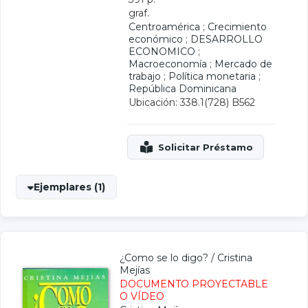
graf.
Centroamérica
;
Crecimiento
económico
;
DESARROLLO
ECONOMICO
;
Macroeconomía
;
Mercado de
trabajo
;
Política monetaria
;
República Dominicana
Ubicación: 338.1(728) B562
Ejemplares (1)
¿Como se lo digo?
/
Cristina
Mejías
DOCUMENTO PROYECTABLE
O VÍDEO