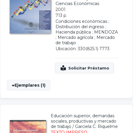
Ciencias Económicas
2001
713 p.
Condiciones económicas
;
Distribución del ingreso
;
Hacienda pública
;
MENDOZA
;
Mercado agrícola
;
Mercado
de trabajo
Ubicación: 330(825.1) T773
Ejemplares (1)
Educación superior, demandas
sociales, productivas y mercado
de trabajo
/
Garciela C. Riquelme
TEXTO IMPRESO