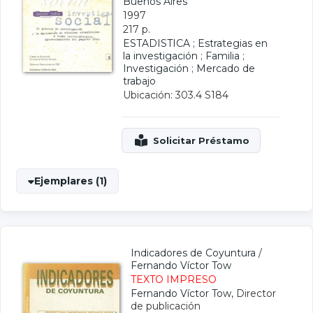
Buenos Aires
1997
217 p.
ESTADISTICA
;
Estrategias en
la investigación
;
Familia
;
Investigación
;
Mercado de
trabajo
Ubicación: 303.4 S184
Ejemplares (1)
Indicadores de Coyuntura
/
Fernando Víctor Tow
TEXTO IMPRESO
Fernando Víctor Tow
, Director
de publicación