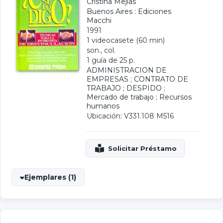
Cristina Mejías
Buenos Aires : Ediciones
Macchi
1991
1 videocasete (60 min)
son., col.
1 guía de 25 p.
ADMINISTRACION DE
EMPRESAS
;
CONTRATO DE
TRABAJO
;
DESPIDO
;
Mercado de trabajo
;
Recursos
humanos
Ubicación: V331.108 M516
Ejemplares (1)