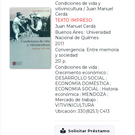
Condiciones de vida y
vitivinicultura
/
Juan Manuel
Cerdá
TEXTO IMPRESO
Juan Manuel Cerdá
Buenos Aires : Universidad
Nacional de Quilmes
2011
Convergencia. Entre memoria
y sociedad
251 p.
Condiciones de vida
;
Crecimiento económico
;
DESARROLLO SOCIAL
;
ECONOMÍA DOMÉSTICA
;
ECONOMIA SOCIAL
;
Historia
económica
;
MENDOZA
;
Mercado de trabajo
;
VITIVINICULTURA
Ubicación: 330(825.1) C413