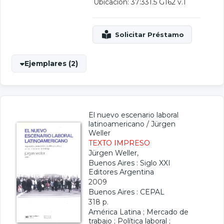
Ubicación: 37:331.5 G162 v.1
Ejemplares (2)
El nuevo escenario laboral
latinoamericano
/
Jürgen
Weller
TEXTO IMPRESO
Jürgen Weller
,
Buenos Aires : Siglo XXI
Editores Argentina
2009
Buenos Aires : CEPAL
318 p.
América Latina
;
Mercado de
trabajo
;
Política laboral
;