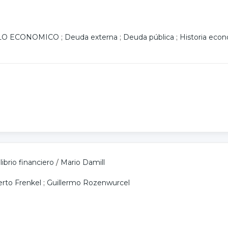
LO ECONOMICO
;
Deuda externa
;
Deuda pública
;
Historia eco
librio financiero
/
Mario Damill
rto Frenkel
;
Guillermo Rozenwurcel