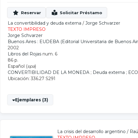
La convertibilidad y deuda externa
/
Jorge Schvarzer
TEXTO IMPRESO
Jorge Schvarzer
Buenos Aires : EUDEBA (Editorial Universitaria de Buenos Air
2002
Libros del Rojas
num. 6
86 p.
Español (
spa
)
CONVERTIBILIDAD DE LA MONEDA
;
Deuda externa
;
ECO
Ubicación: 336.27 S291
Ejemplares (3)
La crisis del desarrollo argentino
/
Raú
TEXTO IMPRESO