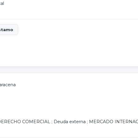
cal
aracena
DERECHO COMERCIAL
;
Deuda externa
;
MERCADO INTERNA