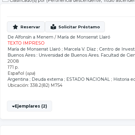
Clasificado(s) por
(Pertinencia descendente, Título ascende
De Alfonsín a Menem
/
María de Monserrat Llairó
TEXTO IMPRESO
María de Monserrat Llairó
;
Marcela V. Díaz
;
Centro de Invest
Buenos Aires : Universidad de Buenos Aires. Facultad de Ci
2008
171 p.
Español (
spa
)
Argentina
;
Deuda externa
;
ESTADO NACIONAL
;
Historia 
Ubicación: 338.2(82) M754
Ejemplares (2)