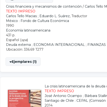
Crisis financiera y mecanismos de contención
/
Carlos Tello 
TEXTO IMPRESO
Carlos Tello Macias
;
Eduardo L. Suárez
, Traductor
México : Fondo de Cultura Económica
1990
Economía latinoamericana
431 p.
Español (
spa
)
Deuda externa
;
ECONOMIA INTERNACIONAL
;
FINANZAS
Ubicación: 336.69 T277
Ejemplares (1)
La crisis latinoamericana de la deuda 
TEXTO IMPRESO
José Antonio Ocampo
;
Bárbara Stall
Santiago de Chile : CEPAL (Comisión 
2014