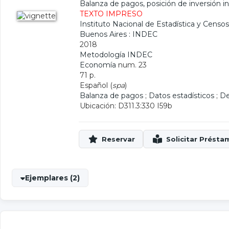
Balanza de pagos, posición de inversión i
TEXTO IMPRESO
Instituto Nacional de Estadística y Censo
Buenos Aires : INDEC
2018
Metodología INDEC
Economía
num. 23
71 p.
Español (
spa
)
Balanza de pagos
;
Datos estadísticos
;
De
Ubicación: D311.3:330 I59b
Ejemplares (2)