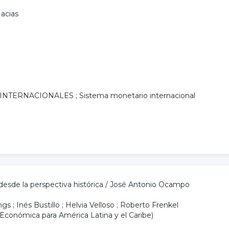
Macias
 INTERNACIONALES
;
Sistema monetario internacional
desde la perspectiva histórica
/
José Antonio Ocampo
ings
;
Inés Bustillo
;
Helvia Velloso
;
Roberto Frenkel
Económica para América Latina y el Caribe)