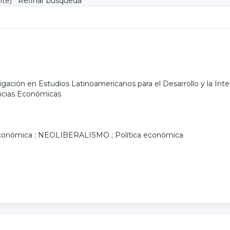
nte)
Refinar búsqueda
igación en Estudios Latinoamericanos para el Desarrollo y la In
encias Económicas
económica
;
NEOLIBERALISMO
;
Política económica