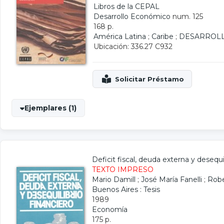
Libros de la CEPAL
Desarrollo Económico
num. 125
168 p.
América Latina
;
Caribe
;
DESARROL
Ubicación: 336.27 C932
Ejemplares (1)
Deficit fiscal, deuda externa y desequi
TEXTO IMPRESO
Mario Damill
;
José María Fanelli
;
Robe
Buenos Aires : Tesis
1989
Economía
175 p.