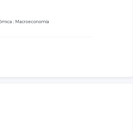
nómica
;
Macroeconomía