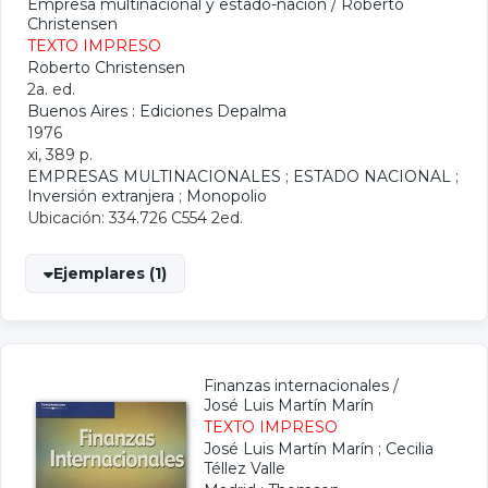
Empresa multinacional y estado-nación
/
Roberto
Christensen
TEXTO IMPRESO
Roberto Christensen
2a. ed.
Buenos Aires : Ediciones Depalma
1976
xi, 389 p.
EMPRESAS MULTINACIONALES
;
ESTADO NACIONAL
;
Inversión extranjera
;
Monopolio
Ubicación: 334.726 C554 2ed.
Ejemplares (1)
Finanzas internacionales
/
José Luis Martín Marín
TEXTO IMPRESO
José Luis Martín Marín
;
Cecilia
Téllez Valle