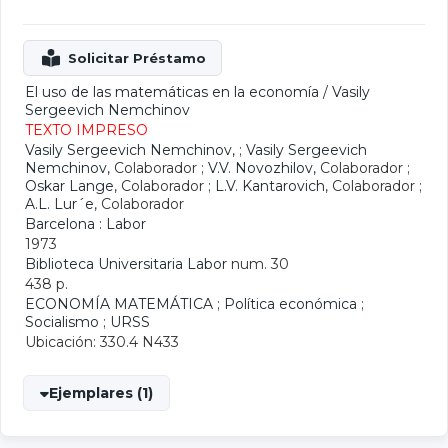
El uso de las matemáticas en la economía
/
Vasily
Sergeevich Nemchinov
TEXTO IMPRESO
Vasily Sergeevich Nemchinov
, ;
Vasily Sergeevich
Nemchinov
, Colaborador ;
V.V. Novozhilov
, Colaborador ;
Oskar Lange
, Colaborador ;
L.V. Kantarovich
, Colaborador ;
A.L. Lur´e
, Colaborador
Barcelona : Labor
1973
Biblioteca Universitaria Labor
num. 30
438 p.
ECONOMÍA MATEMÁTICA
;
Política económica
;
Socialismo
;
URSS
Ubicación: 330.4 N433
Ejemplares (1)