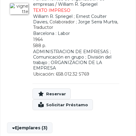
empresas
/
William R. Spriegel
TEXTO IMPRESO
William R. Spriegel
;
Ernest Coulter
Davies
, Colaborador ;
Jorge Serra Murtra
,
Traductor
Barcelona : Labor
1964
588 p.
ADMINISTRACION DE EMPRESAS
;
Comunicación en grupo
;
División del
trabajo
;
ORGANIZACION DE LA
EMPRESA
Ubicación: 658.012.32 S769
Ejemplares (3)