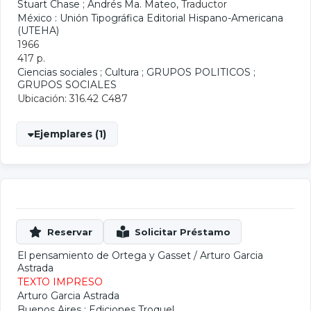
Stuart Chase
;
Andrés Ma. Mateo
, Traductor
México : Unión Tipográfica Editorial Hispano-Americana
(UTEHA)
1966
417 p.
Ciencias sociales
;
Cultura
;
GRUPOS POLITICOS
;
GRUPOS SOCIALES
Ubicación: 316.42 C487
Ejemplares (1)
El pensamiento de Ortega y Gasset
/
Arturo Garcia
Astrada
TEXTO IMPRESO
Arturo Garcia Astrada
Buenos Aires : Ediciones Troquel