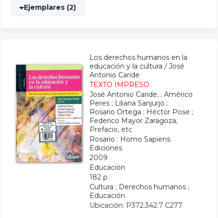
Ejemplares (2)
Los derechos humanos en la
educación y la cultura
/
José
Antonio Caride
TEXTO IMPRESO
José Antonio Caride
, ;
Américo
Peres
;
Liliana Sanjurjo
;
Rosario Ortega
;
Héctor Pose
;
Federico Mayor Zaragoza
,
Prefacio, etc
Rosario : Homo Sapiens
Ediciones
2009
Educación
182 p.
Cultura
;
Derechos humanos
;
Educación
Ubicación: P372.342.7 C277