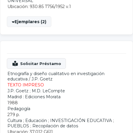
UNIVERSAL
Ubicación: 930.85 T756/1952 v.1
Ejemplares (2)
Etnografía y diseño cualitativo en investigación
educativa
/
J.P. Goetz
TEXTO IMPRESO
J.P. Goetz
;
M.D. LeCompte
Madrid : Ediciones Morata
1988
Pedagogía
279 p.
Cultura
;
Educación
;
INVESTIGACIÓN EDUCATIVA
;
PUEBLOS
;
Recopilación de datos
Ubicación: 37.012 G611