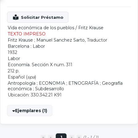
Vida económica de los pueblos
/
Fritz Krause
TEXTO IMPRESO
Fritz Krause
;
Manuel Sanchez Sarto
, Traductor
Barcelona : Labor
1932
Labor
Economía. Sección X
num. 311
212 p.
Español (
spa
)
Antropología
;
ECONOMIA
;
ETNOGRAFÍA
;
Geografía
económica
;
Subdesarrollo
Ubicación: 330.342.21 K91
Ejemplares (1)
1
(1 - 1 / 1)