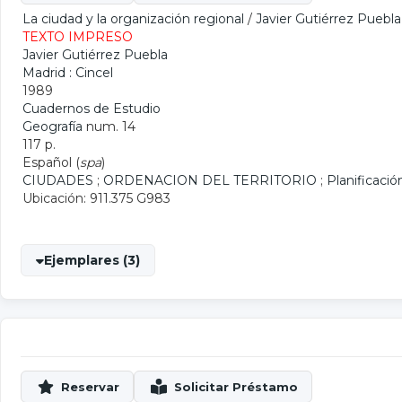
La ciudad y la organización regional
/
Javier Gutiérrez Puebla
TEXTO IMPRESO
Javier Gutiérrez Puebla
Madrid : Cincel
1989
Cuadernos de Estudio
Geografía
num. 14
117 p.
Español (
spa
)
CIUDADES
;
ORDENACION DEL TERRITORIO
;
Planificació
Ubicación: 911.375 G983
Ejemplares (3)