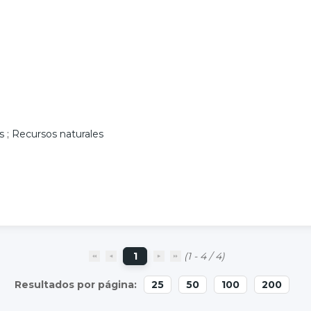
s
;
Recursos naturales
1
(1 - 4 / 4)
25
50
100
200