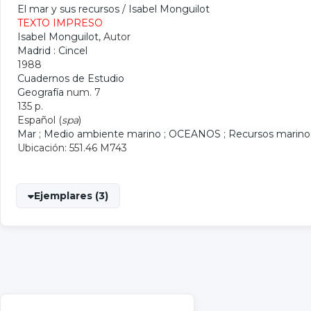
El mar y sus recursos
/
Isabel Monguilot
TEXTO IMPRESO
Isabel Monguilot
, Autor
Madrid : Cincel
1988
Cuadernos de Estudio
Geografía
num. 7
135 p.
Español (
spa
)
Mar
;
Medio ambiente marino
;
OCEANOS
;
Recursos marino
Ubicación: 551.46 M743
Ejemplares (3)