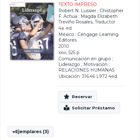
TEXTO IMPRESO
Robert N. Lussier
;
Chistopher
F. Achua
;
Magda Elizabeth
Treviño Rosales
, Traductor
4a. ed
México : Cengage Learning
Editores
2010
xxvi, 525 p.
Comunicación en grupo
;
Liderazgo
;
Motivación
;
RELACIONES HUMANAS
Ubicación: 316.46 L972 4ed.
Ejemplares (3)