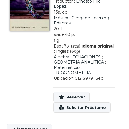
Traductor ;
Ernesto Filio
López
,
13a. ed
México : Cengage Learning
Editores
2011
xvii, 840 p.
fig.
Español (
spa
)
Idioma original
:
Inglés (
eng
)
Álgebra
;
ECUACIONES
;
GEOMETRIA ANALITICA
;
Matemáticas
;
TRIGONOMETRIA
Ubicación: 512 S979 13ed.