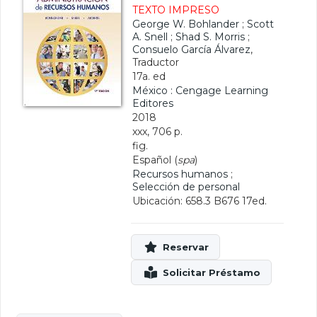
TEXTO IMPRESO
George W. Bohlander
;
Scott
A. Snell
;
Shad S. Morris
;
Consuelo García Álvarez
,
Traductor
17a. ed
México : Cengage Learning
Editores
2018
xxx, 706 p.
fig.
Español (
spa
)
Recursos humanos
;
Selección de personal
Ubicación: 658.3 B676 17ed.