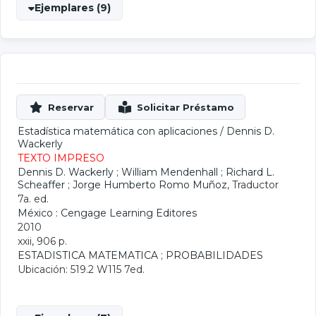
Ejemplares (9)
Estadística matemática con aplicaciones
/
Dennis D.
Wackerly
TEXTO IMPRESO
Dennis D. Wackerly
;
William Mendenhall
;
Richard L.
Scheaffer
;
Jorge Humberto Romo Muñoz
, Traductor
7a. ed.
México : Cengage Learning Editores
2010
xxii, 906 p.
ESTADISTICA MATEMATICA
;
PROBABILIDADES
Ubicación: 519.2 W115 7ed.