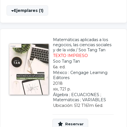
Ejemplares (1)
Matemáticas aplicadas a los
negocios, las ciencias sociales
y de la vida
/
Soo Tang Tan
TEXTO IMPRESO
Soo Tang Tan
6a. ed.
México : Cengage Learning
Editores
2018
xix, 721 p.
Álgebra
;
ECUACIONES
;
Matemáticas
;
VARIABLES
Ubicación: 512 T161m 6ed.