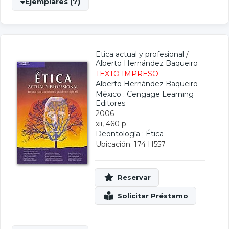
Ejemplares (7)
Etica actual y profesional
/
Alberto Hernández Baqueiro
TEXTO IMPRESO
Alberto Hernández Baqueiro
México : Cengage Learning
Editores
2006
xii, 460 p.
Deontología
;
Ética
Ubicación: 174 H557