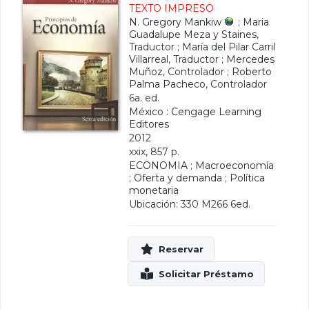
TEXTO IMPRESO
N. Gregory Mankiw
;
Maria
Guadalupe Meza y Staines
,
Traductor ;
María del Pilar Carril
Villarreal
, Traductor ;
Mercedes
Muñoz
, Controlador ;
Roberto
Palma Pacheco
, Controlador
6a. ed.
México : Cengage Learning
Editores
2012
xxix, 857 p.
ECONOMIA
;
Macroeconomía
;
Oferta y demanda
;
Política
monetaria
Ubicación: 330 M266 6ed.