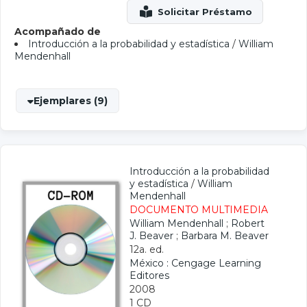
Acompañado de
Introducción a la probabilidad y estadística
/
William
Mendenhall
Ejemplares (9)
Introducción a la probabilidad
y estadística
/
William
Mendenhall
DOCUMENTO MULTIMEDIA
William Mendenhall
;
Robert
J. Beaver
;
Barbara M. Beaver
12a. ed.
México : Cengage Learning
Editores
2008
1 CD