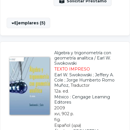
Ejemplares (5)
Algebra y trigonometría con
geometría analítica
/
Earl W.
Swokowski
TEXTO IMPRESO
Earl W. Swokowski
;
Jeffery A.
Cole
;
Jorge Humberto Romo
Muñoz
, Traductor
12a. ed.
México : Cengage Learning
Editores
2009
xvi, 902 p.
fig.
Español (
spa
)