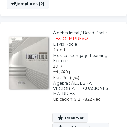
Ejemplares (2)
Álgebra lineal
/
David Poole
TEXTO IMPRESO
David Poole
4a. ed.
México : Cengage Learning
Editores
2017
xxii, 649 p.
Español (
spa
)
Álgebra
;
ÁLGEBRA
VECTORIAL
;
ECUACIONES
;
MATRICES
Ubicación: 512 P822 4ed.