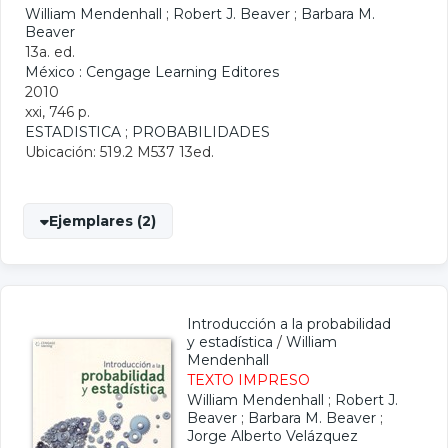
William Mendenhall
;
Robert J. Beaver
;
Barbara M.
Beaver
13a. ed.
México : Cengage Learning Editores
2010
xxi, 746 p.
ESTADISTICA
;
PROBABILIDADES
Ubicación: 519.2 M537 13ed.
Ejemplares (2)
Introducción a la probabilidad
y estadística
/
William
Mendenhall
TEXTO IMPRESO
William Mendenhall
;
Robert J.
Beaver
;
Barbara M. Beaver
;
Jorge Alberto Velázquez