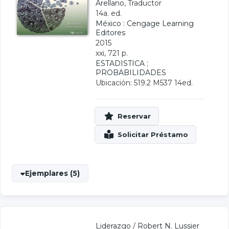
Arellano
, Traductor
14a. ed.
México : Cengage Learning
Editores
2015
xxi, 721 p.
ESTADISTICA
;
PROBABILIDADES
Ubicación: 519.2 M537 14ed.
Ejemplares (5)
Liderazgo
/
Robert N. Lussier