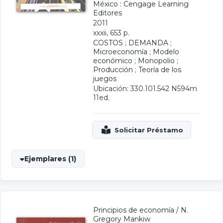
México : Cengage Learning
Editores
2011
xxxii, 653 p.
COSTOS
;
DEMANDA
;
Microeconomía
;
Modelo
económico
;
Monopolio
;
Producción
;
Teoría de los
juegos
Ubicación: 330.101.542 N594m
11ed.
Ejemplares (1)
Principios de economía
/
N.
Gregory Mankiw