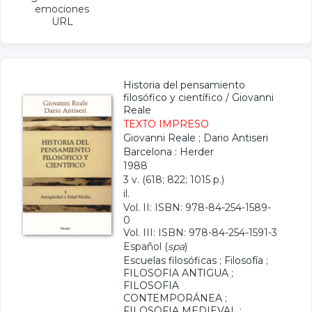
emociones
URL
Historia del pensamiento
filosófico y científico
/
Giovanni
Reale
TEXTO IMPRESO
Giovanni Reale
;
Dario Antiseri
Barcelona : Herder
1988
3 v. (618; 822; 1015 p.)
il.
Vol. II: ISBN: 978-84-254-1589-
0
Vol. III: ISBN: 978-84-254-1591-3
Español (
spa
)
Escuelas filosóficas
;
Filosofía
;
FILOSOFIA ANTIGUA
;
FILOSOFIA
CONTEMPORÁNEA
;
FILOSOFIA MEDIEVAL
;