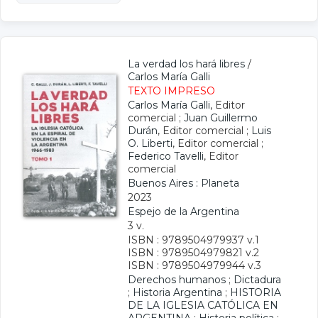
La verdad los hará libres
/
Carlos María Galli
TEXTO IMPRESO
Carlos María Galli
, Editor
comercial ;
Juan Guillermo
Durán
, Editor comercial ;
Luis
O. Liberti
, Editor comercial ;
Federico Tavelli
, Editor
comercial
Buenos Aires : Planeta
2023
Espejo de la Argentina
3 v.
ISBN : 9789504979937 v.1
ISBN : 9789504979821 v.2
ISBN : 9789504979944 v.3
Derechos humanos
;
Dictadura
;
Historia Argentina
;
HISTORIA
DE LA IGLESIA CATÓLICA EN