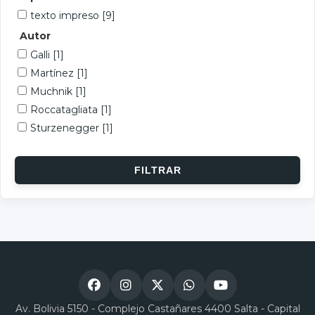
texto impreso
[9]
Autor
Galli
[1]
Martínez
[1]
Muchnik
[1]
Roccatagliata
[1]
Sturzenegger
[1]
Av. Bolivia 5150 - Complejo Castañares 4400 Salta - Capital