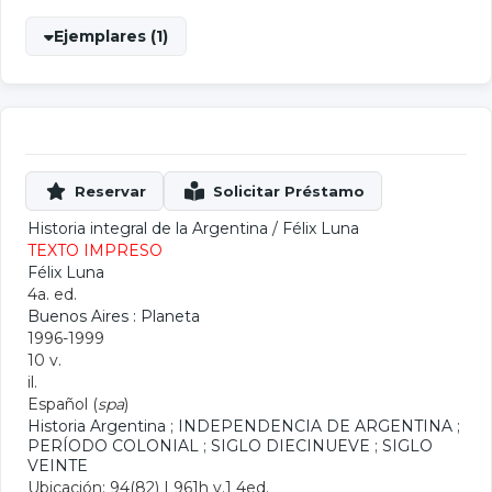
Ejemplares (1)
Historia integral de la Argentina
/
Félix Luna
TEXTO IMPRESO
Félix Luna
4a. ed.
Buenos Aires : Planeta
1996-1999
10 v.
il.
Español (
spa
)
Historia Argentina
;
INDEPENDENCIA DE ARGENTINA
;
PERÍODO COLONIAL
;
SIGLO DIECINUEVE
;
SIGLO
VEINTE
Ubicación: 94(82) L961h v.1 4ed.