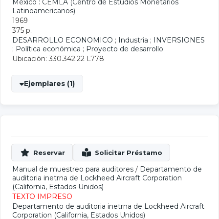
México : CEMLA (Centro de Estudios Monetarios
Latinoamericanos)
1969
375 p.
DESARROLLO ECONOMICO
;
Industria
;
INVERSIONES
;
Política económica
;
Proyecto de desarrollo
Ubicación: 330.342.22 L778
Ejemplares (1)
Manual de muestreo para auditores
/
Departamento de
auditoria inetrna de Lockheed Aircraft Corporation
(California, Estados Unidos)
TEXTO IMPRESO
Departamento de auditoria inetrna de Lockheed Aircraft
Corporation (California, Estados Unidos)