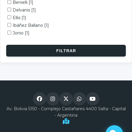
Benielli
[1]
Delvanis
[1]
Ellis
[1]
Ibáñez Ballano
[1]
Jonio
[1]
Av. Bolivia 5150 - Complejo Castañares 4400 Salta - Capital
- Argentina