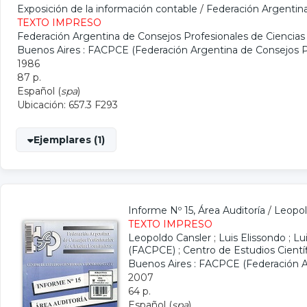
Exposición de la información contable
/
Federación Argentin
TEXTO IMPRESO
Federación Argentina de Consejos Profesionales de Cienci
Buenos Aires : FACPCE (Federación Argentina de Consejos P
1986
87 p.
Español (
spa
)
Ubicación: 657.3 F293
Ejemplares (1)
Informe Nº 15, Área Auditoría
/
Leopol
TEXTO IMPRESO
Leopoldo Cansler
;
Luis Elissondo
;
Lu
(FACPCE)
;
Centro de Estudios Cientí
Buenos Aires : FACPCE (Federación A
2007
64 p.
Español (
spa
)