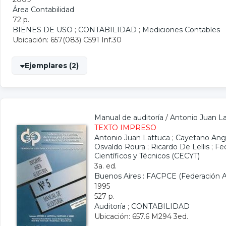
Área Contabilidad
72 p.
BIENES DE USO
;
CONTABILIDAD
;
Mediciones Contables
Ubicación: 657(083) C591 Inf.30
Ejemplares (2)
Manual de auditoría
/
Antonio Juan L
TEXTO IMPRESO
Antonio Juan Lattuca
;
Cayetano Ange
Osvaldo Roura
;
Ricardo De Lellis
;
Fe
Científicos y Técnicos (CECYT)
3a. ed.
Buenos Aires : FACPCE (Federación A
1995
527 p.
Auditoría
;
CONTABILIDAD
Ubicación: 657.6 M294 3ed.