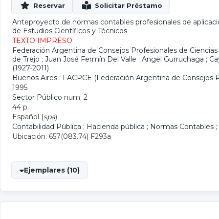
Anteproyecto de normas contables profesionales de aplicación
de Estudios Científicos y Técnicos
TEXTO IMPRESO
Federación Argentina de Consejos Profesionales de Ciencias
de Trejo
;
Juan José Fermín Del Valle
;
Angel Gurruchaga
;
Ca
(1927-2011)
Buenos Aires : FACPCE (Federación Argentina de Consejos P
1995
Sector Público
num. 2
44 p.
Español (
spa
)
Contabilidad Pública
;
Hacienda pública
;
Normas Contables
;
Ubicación: 657(083.74) F293a
Ejemplares (10)