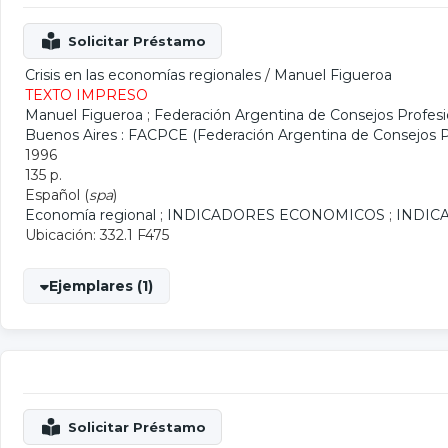
Crisis en las economías regionales
/
Manuel Figueroa
TEXTO IMPRESO
Manuel Figueroa
;
Federación Argentina de Consejos Profes
Buenos Aires : FACPCE (Federación Argentina de Consejos P
1996
135 p.
Español (
spa
)
Economía regional
;
INDICADORES ECONOMICOS
;
INDIC
Ubicación: 332.1 F475
Ejemplares (1)