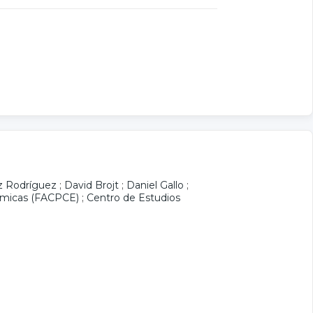
z Rodríguez
;
David Brojt
;
Daniel Gallo
;
nómicas (FACPCE)
;
Centro de Estudios