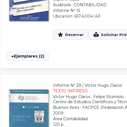
Auditoría
;
CONTABILIDAD
Informe Nº 15
Ubicación: 657.6:004 I43
Ejemplares (2)
Informe Nº 29
/
Víctor Hugo Claros
TEXTO IMPRESO
Víctor Hugo Claros
;
Felipe Sturniolo
;
Centro de Estudios Científicos y Téc
Buenos Aires : FACPCE (Federación A
2009
Área Contabilidad
120 p.