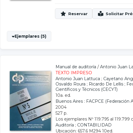
Ejemplares (5)
Manual de auditoría
/
Antonio Juan L
TEXTO IMPRESO
Antonio Juan Lattuca
;
Cayetano Ange
Osvaldo Roura
;
Ricardo De Lellis
;
Fe
Científicos y Técnicos (CECYT)
10a. ed.
Buenos Aires : FACPCE (Federación A
2004
527 p.
Los ejemplares Nº 119.795 al 119.799 c
Auditoría
;
CONTABILIDAD
Ubicación: 657.6 M294 10ed.