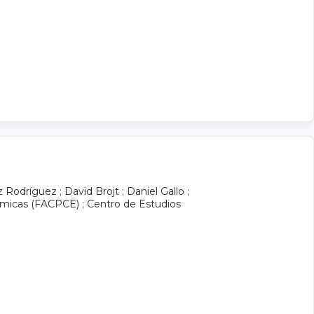
z Rodríguez
;
David Brojt
;
Daniel Gallo
;
nómicas (FACPCE)
;
Centro de Estudios