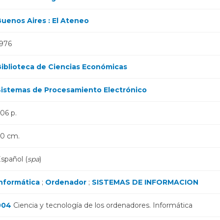
uenos Aires : El Ateneo
976
iblioteca de Ciencias Económicas
istemas de Procesamiento Electrónico
06 p.
0 cm.
spañol (
spa
)
nformática
;
Ordenador
;
SISTEMAS DE INFORMACION
004
Ciencia y tecnología de los ordenadores. Informática