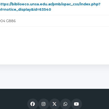
ttps://biblioeco.unsa.edu.ar/pmb/opac_css/index.php?
vl=notice_display&id=63540
004 G886