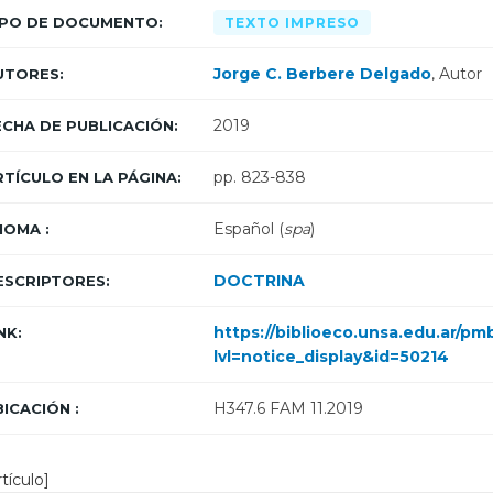
IPO DE DOCUMENTO:
TEXTO IMPRESO
Jorge C. Berbere Delgado
, Autor
UTORES:
2019
ECHA DE PUBLICACIÓN:
pp. 823-838
RTÍCULO EN LA PÁGINA:
Español (
spa
)
IOMA :
DOCTRINA
ESCRIPTORES:
https://biblioeco.unsa.edu.ar/p
NK:
lvl=notice_display&id=50214
H347.6 FAM 11.2019
ICACIÓN :
rtículo]