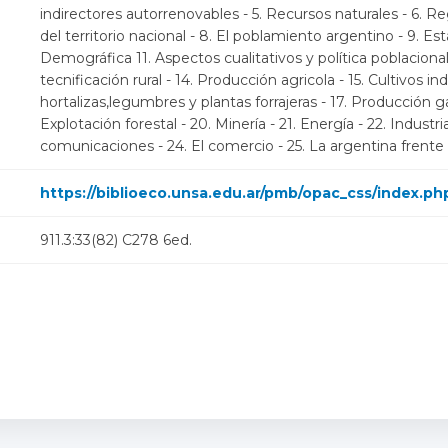
indirectores autorrenovables - 5. Recursos naturales - 6. Re
del territorio nacional - 8. El poblamiento argentino - 9. E
Demográfica 11. Aspectos cualitativos y política poblacional 
tecnificación rural - 14. Producción agricola - 15. Cultivos ind
hortalizas,legumbres y plantas forrajeras - 17. Producción g
Explotación forestal - 20. Minería - 21. Energía - 22. Industri
comunicaciones - 24. El comercio - 25. La argentina frente
https://biblioeco.unsa.edu.ar/pmb/opac_css/index.ph
911.3:33(82) C278 6ed.