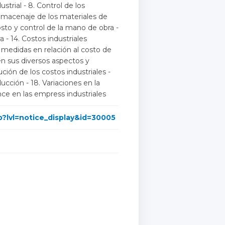
strial - 8. Control de los
Almacenaje de los materiales de
osto y control de la mano de obra -
 - 14. Costos industriales
s medidas en relación al costo de
 en sus diversos aspectos y
bución de los costos industriales -
ucción - 18. Variaciones en la
ance en las empress industriales
p?lvl=notice_display&id=30005