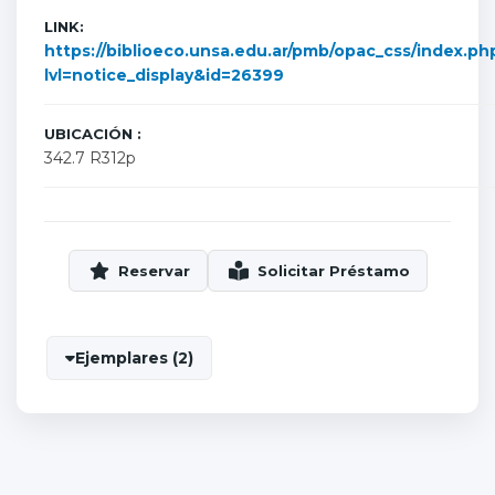
LINK:
https://biblioeco.unsa.edu.ar/pmb/opac_css/index.ph
lvl=notice_display&id=26399
UBICACIÓN :
342.7 R312p
Ejemplares (2)