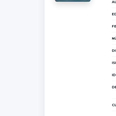
A
E
F
N
D
IS
ID
D
C