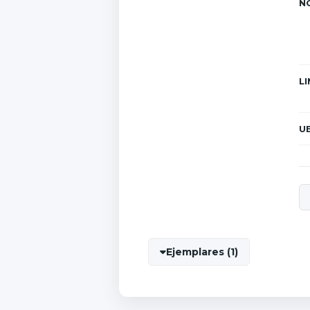
N
LI
UB
Ejemplares (1)