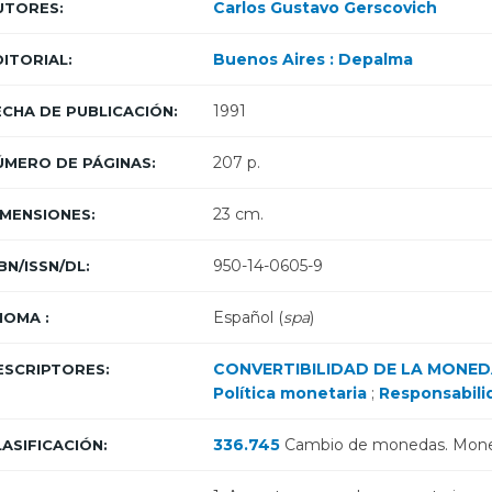
Carlos Gustavo Gerscovich
UTORES:
Buenos Aires : Depalma
DITORIAL:
1991
ECHA DE PUBLICACIÓN:
207 p.
ÚMERO DE PÁGINAS:
23 cm.
IMENSIONES:
950-14-0605-9
BN/ISSN/DL:
Español (
spa
)
IOMA :
CONVERTIBILIDAD DE LA MONE
ESCRIPTORES:
Política monetaria
;
Responsabili
336.745
Cambio de monedas. Moned
LASIFICACIÓN: