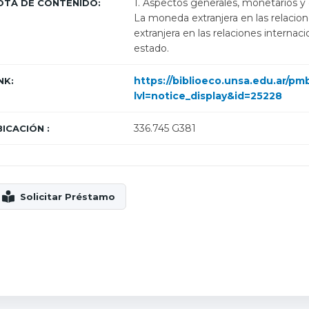
1. Aspectos generales, monetarios y c
OTA DE CONTENIDO:
La moneda extranjera en las relacio
extranjera en las relaciones internaci
estado.
https://biblioeco.unsa.edu.ar/p
NK:
lvl=notice_display&id=25228
336.745 G381
ICACIÓN :