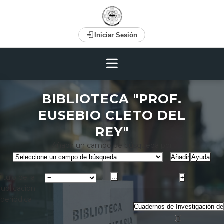
Iniciar Sesión
BIBLIOTECA "PROF.
EUSEBIO CLETO DEL
REY"
Añadir un campo de búsqueda por
Título de la
publicación
periódica