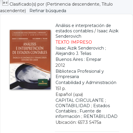
Clasificado(s) por
(Pertinencia descendente, Título
ascendente)
Refinar búsqueda
Análisis e interpretación de
estados contables
/
Isaac Aizik
Senderovich
TEXTO IMPRESO
Isaac Aizik Senderovich
;
Alejandro J. Telias
Buenos Aires : Errepar
2012
Biblioteca Profesional y
Empresaria
Contabilidad y Administración
151 p.
Español (
spa
)
CAPITAL CIRCULANTE
;
CONTABILIDAD
;
Estados
Contables
;
Fuente de
información
;
RENTABILIDAD
Ubicación: 657.3 S475a