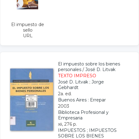
El impuesto de
sello
URL
El impuesto sobre los bienes
personales
/
José D. Litvak
TEXTO IMPRESO
José D. Litvak
;
Jorge
Gebhardt
2a. ed.
Buenos Aires : Errepar
2003
Biblioteca Profesional y
Empresaria
xii, 276 p.
IMPUESTOS
;
IMPUESTOS
SOBRE LOS BIENES