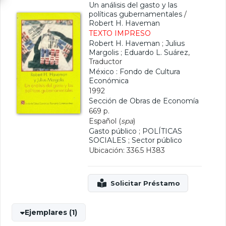
Un análisis del gasto y las
políticas gubernamentales
/
Robert H. Haveman
TEXTO IMPRESO
Robert H. Haveman
;
Julius
Margolis
;
Eduardo L. Suárez
,
Traductor
México : Fondo de Cultura
Económica
1992
Sección de Obras de Economía
669 p.
Español (
spa
)
Gasto público
;
POLÍTICAS
SOCIALES
;
Sector público
Ubicación: 336.5 H383
Ejemplares (1)