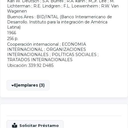
Karl W. Deutsch
;
S.A. Burrell
;
R.A. kann
;
M,Jr. Lee
;
M.
Lichterman
;
R.E. Lindgren
;
F.L. Loewenheim
;
R.W. Van
Wagenen
Buenos Aires : BID/INTAL (Banco Interamericano de
Desarrollo. Instituto para la integración de América
Latina)
1966
256 p.
Cooperación internacional
;
ECONOMIA
INTERNACIONAL
;
ORGANIZACIONES
INTERNACIONALES
;
POLÍTICAS SOCIALES
;
TRATADOS INTERNACIONALES
Ubicación: 339.92 D485
Ejemplares (3)