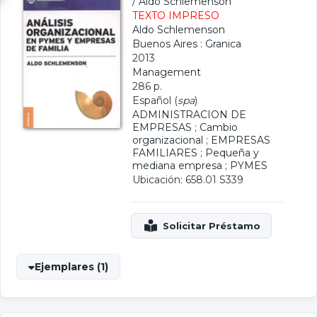
/
Aldo Schlemenson
TEXTO IMPRESO
Aldo Schlemenson
Buenos Aires : Granica
2013
Management
286 p.
Español (
spa
)
ADMINISTRACION DE
EMPRESAS
;
Cambio
organizacional
;
EMPRESAS
FAMILIARES
;
Pequeña y
mediana empresa
;
PYMES
Ubicación: 658.01 S339
Ejemplares (1)