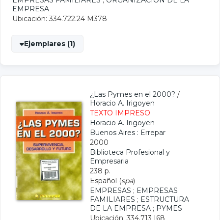
EMPRESAS FAMILIARES
;
ORGANIZACION DE LA
EMPRESA
Ubicación: 334.722.24 M378
Ejemplares (1)
¿Las Pymes en el 2000?
/
Horacio A. Irigoyen
TEXTO IMPRESO
Horacio A. Irigoyen
Buenos Aires : Errepar
2000
Biblioteca Profesional y
Empresaria
238 p.
Español (
spa
)
EMPRESAS
;
EMPRESAS
FAMILIARES
;
ESTRUCTURA
DE LA EMPRESA
;
PYMES
Ubicación: 334.713 I68