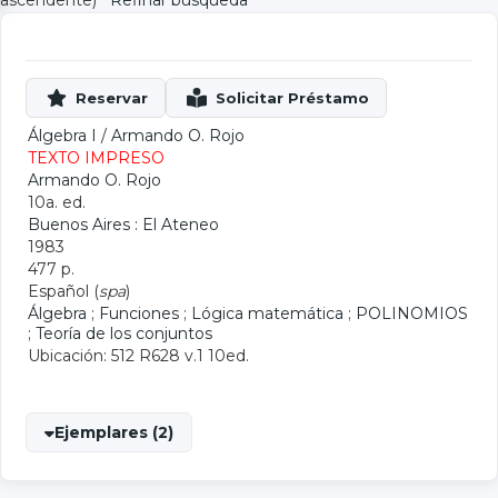
ascendente)
Refinar búsqueda
Álgebra I
/
Armando O. Rojo
TEXTO IMPRESO
Armando O. Rojo
10a. ed.
Buenos Aires : El Ateneo
1983
477 p.
Español (
spa
)
Álgebra
;
Funciones
;
Lógica matemática
;
POLINOMIOS
;
Teoría de los conjuntos
Ubicación: 512 R628 v.1 10ed.
Ejemplares (2)