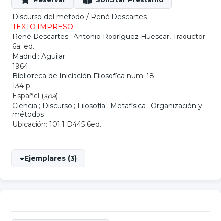
Discurso del método
/
René Descartes
TEXTO IMPRESO
René Descartes
;
Antonio Rodríguez Huescar
, Traductor
6a. ed.
Madrid : Aguilar
1964
Biblioteca de Iniciación Filosofíca
num. 18
134 p.
Español (
spa
)
Ciencia
;
Discurso
;
Filosofía
;
Metafísica
;
Organización y
métodos
Ubicación: 101.1 D445 6ed.
Ejemplares (3)