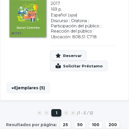
2017
169 p.
Español (
spa
)
Discurso
;
Oratoria
;
Participación del público
;
Reacción del público
Ubicación: 808.51 C718
Ejemplares (5)
1
(1 - 5 / 5)
25
50
100
200