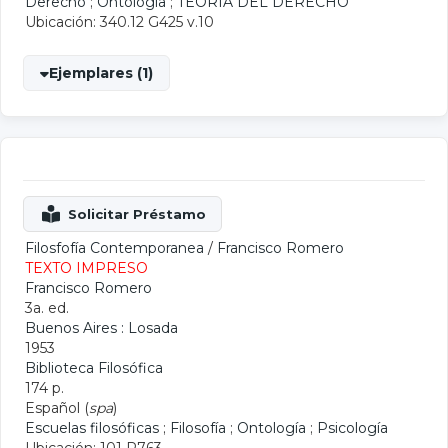
Derecho
;
Ontología
;
TEORIA DEL DERECHO
Ubicación: 340.12 G425 v.10
Ejemplares (1)
Filosfofía Contemporanea
/
Francisco Romero
TEXTO IMPRESO
Francisco Romero
3a. ed.
Buenos Aires : Losada
1953
Biblioteca Filosófica
174 p.
Español (
spa
)
Escuelas filosóficas
;
Filosofía
;
Ontología
;
Psicología