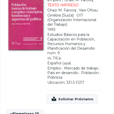
empleo
/
Ghazi M. Farooq
TEXTO IMPRESO
Ghazi M. Farooq
;
Yaw Ofosu
Ginebra [Suiza] : OIT
(Organización Internacional
del Trabajo)
1993
Estudios Básicos para la
Capacitación en Población,
Recursos Humanos y
Planificación del Desarrollo
num. 9
vii, 116 p.
Español (
spa
)
Empleo
;
Mercado de trabajo
;
País en desarrollo
;
Población
;
Pobreza
Ubicación: 331.5 F237
Ejemplares (1)