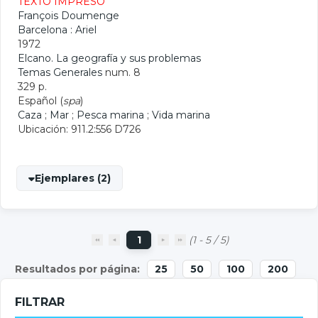
TEXTO IMPRESO
François Doumenge
Barcelona : Ariel
1972
Elcano. La geografía y sus problemas
Temas Generales
num. 8
329 p.
Español (
spa
)
Caza
;
Mar
;
Pesca marina
;
Vida marina
Ubicación: 911.2:556 D726
Ejemplares (2)
1
(1 - 5 / 5)
25
50
100
200
FILTRAR