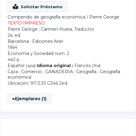
Compendio de geografía económica
/
Pierre George
TEXTO IMPRESO
Pierre George
;
Carmen Huera
, Traductor
2a. ed.
Barcelona : Ediciones Ariel
1964
Economia y Sociedad
num. 2
442 p.
Español (
spa
)
Idioma original :
Francés (
fre
)
Caza
;
Comercio
;
GANADERIA
;
Geografía
;
Geografía
económica
Ubicación: 911.3:33 G346 2ed.
Ejemplares (1)