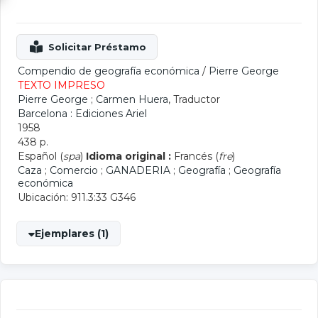
Compendio de geografía económica
/
Pierre George
TEXTO IMPRESO
Pierre George
;
Carmen Huera
, Traductor
Barcelona : Ediciones Ariel
1958
438 p.
Español (
spa
)
Idioma original :
Francés (
fre
)
Caza
;
Comercio
;
GANADERIA
;
Geografía
;
Geografía
económica
Ubicación: 911.3:33 G346
Ejemplares (1)