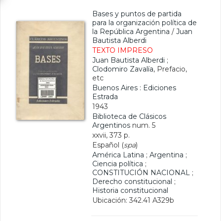
Bases y puntos de partida
para la organización política de
la República Argentina
/
Juan
Bautista Alberdi
TEXTO IMPRESO
Juan Bautista Alberdi
;
Clodomiro Zavalía
, Prefacio,
etc
Buenos Aires : Ediciones
Estrada
1943
Biblioteca de Clásicos
Argentinos
num. 5
xxvii, 373 p.
Español (
spa
)
América Latina
;
Argentina
;
Ciencia política
;
CONSTITUCIÓN NACIONAL
;
Derecho constitucional
;
Historia constitucional
Ubicación: 342.41 A329b