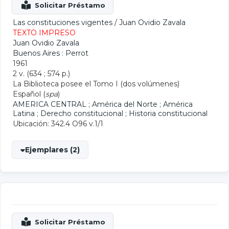
Las constituciones vigentes
/
Juan Ovidio Zavala
TEXTO IMPRESO
Juan Ovidio Zavala
Buenos Aires : Perrot
1961
2 v. (634 ; 574 p.)
La Biblioteca posee el Tomo I (dos volúmenes)
Español (
spa
)
AMERICA CENTRAL
;
América del Norte
;
América
Latina
;
Derecho constitucional
;
Historia constitucional
Ubicación: 342.4 O96 v.1/1
Ejemplares (2)