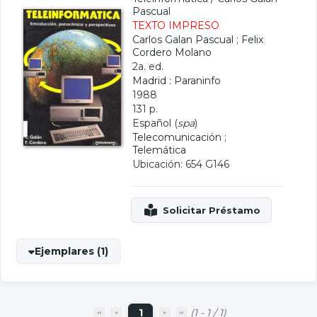
Pascual
TEXTO IMPRESO
Carlos Galan Pascual
;
Felix
Cordero Molano
2a. ed.
Madrid : Paraninfo
1988
131 p.
Español (
spa
)
Telecomunicación
;
Telemática
Ubicación: 654 G146
Ejemplares (1)
1
(1 - 1 / 1)