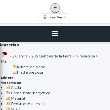
Iniciar Sesión
Materias
>
2 Ciencia
>
2.35 Ciencias de la tierra
>
Mineralogía
>
Mineral
Mineral de hierro
Piedra preciosa
Mineral
Ver también:
Arcilla
Compuesto inorgánico
Material
Recursos minerales
Suelo