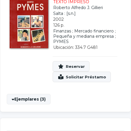
TEXTO IMPRESO
Roberto Alfredo J. Gillieri
Salta : [s.n.]
2002
126 p.
Finanzas
;
Mercado financiero
;
Pequeña y mediana empresa
;
PYMES
Ubicación: 334.7 G481
Ejemplares (3)