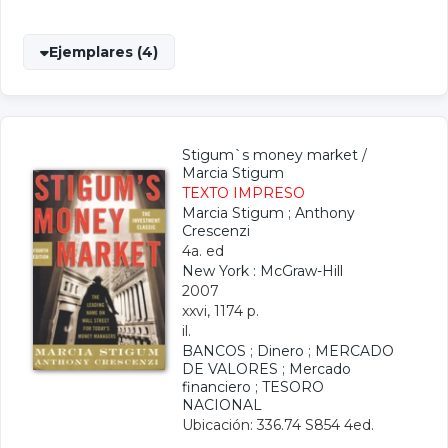
Ejemplares (4)
Stigum`s money market
/
Marcia Stigum
TEXTO IMPRESO
Marcia Stigum
;
Anthony
Crescenzi
4a. ed
New York : McGraw-Hill
2007
xxvi, 1174 p.
il.
BANCOS
;
Dinero
;
MERCADO
DE VALORES
;
Mercado
financiero
;
TESORO
NACIONAL
Ubicación: 336.74 S854 4ed.