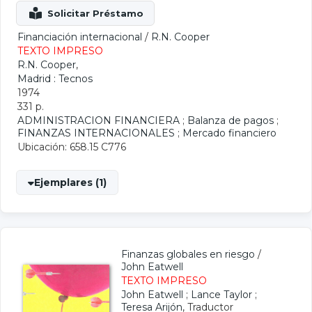
Financiación internacional
/
R.N. Cooper
TEXTO IMPRESO
R.N. Cooper
,
Madrid : Tecnos
1974
331 p.
ADMINISTRACION FINANCIERA
;
Balanza de pagos
;
FINANZAS INTERNACIONALES
;
Mercado financiero
Ubicación: 658.15 C776
Ejemplares (1)
Finanzas globales en riesgo
/
John Eatwell
TEXTO IMPRESO
John Eatwell
;
Lance Taylor
;
Teresa Arijón
, Traductor