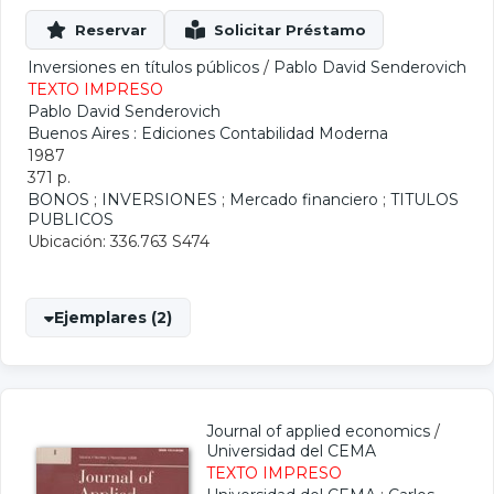
Inversiones en títulos públicos
/
Pablo David Senderovich
TEXTO IMPRESO
Pablo David Senderovich
Buenos Aires : Ediciones Contabilidad Moderna
1987
371 p.
BONOS
;
INVERSIONES
;
Mercado financiero
;
TITULOS
PUBLICOS
Ubicación: 336.763 S474
Ejemplares (2)
Journal of applied economics
/
Universidad del CEMA
TEXTO IMPRESO