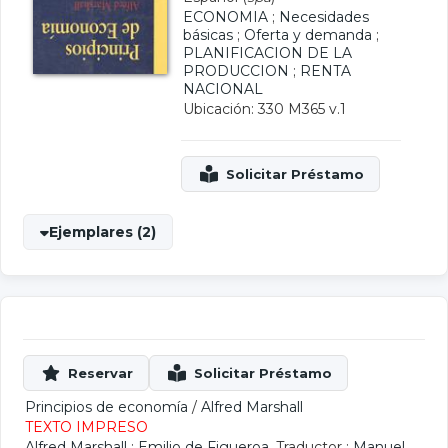
ECONOMIA
;
Necesidades
básicas
;
Oferta y demanda
;
PLANIFICACION DE LA
PRODUCCION
;
RENTA
NACIONAL
Ubicación: 330 M365 v.1
Ejemplares (2)
Principios de economía
/
Alfred Marshall
TEXTO IMPRESO
Alfred Marshall
;
Emilio de Figueroa
, Traductor ;
Manuel