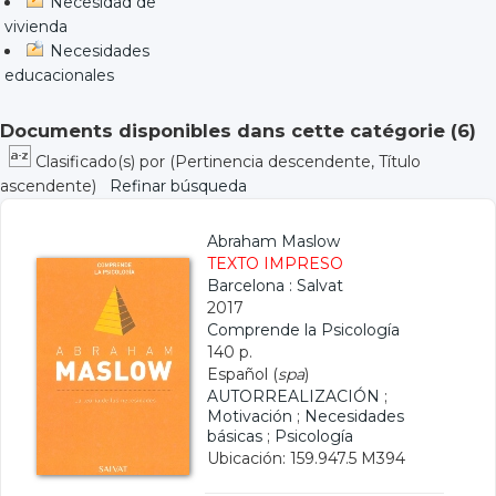
Necesidad de
vivienda
Necesidades
educacionales
Documents disponibles dans cette catégorie (
6
)
Clasificado(s) por
(Pertinencia descendente, Título
ascendente)
Refinar búsqueda
Abraham Maslow
TEXTO IMPRESO
Barcelona : Salvat
2017
Comprende la Psicología
140 p.
Español (
spa
)
AUTORREALIZACIÓN
;
Motivación
;
Necesidades
básicas
;
Psicología
Ubicación: 159.947.5 M394