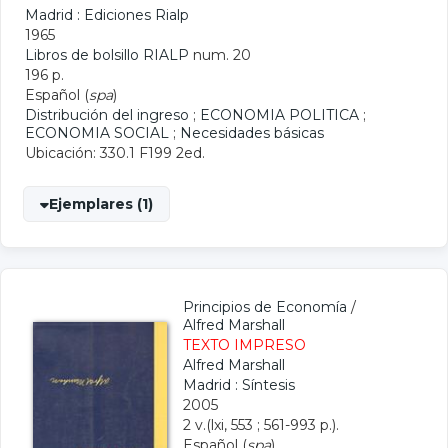
Madrid : Ediciones Rialp
1965
Libros de bolsillo RIALP
num. 20
196 p.
Español (
spa
)
Distribución del ingreso
;
ECONOMIA POLITICA
;
ECONOMIA SOCIAL
;
Necesidades básicas
Ubicación: 330.1 F199 2ed.
Ejemplares (1)
Principios de Economía
/
Alfred Marshall
TEXTO IMPRESO
Alfred Marshall
Madrid : Síntesis
2005
2 v.(lxi, 553 ; 561-993 p.).
Español (
spa
)