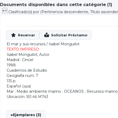
Documents disponibles dans cette catégorie (
1
)
Clasificado(s) por
(Pertinencia descendente, Título ascende
El mar y sus recursos
/
Isabel Monguilot
TEXTO IMPRESO
Isabel Monguilot
, Autor
Madrid : Cincel
1988
Cuadernos de Estudio
Geografía
num. 7
135 p.
Español (
spa
)
Mar
;
Medio ambiente marino
;
OCEANOS
;
Recursos marino
Ubicación: 551.46 M743
Ejemplares (3)