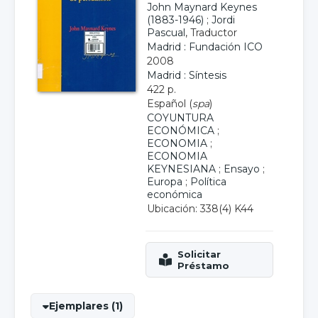
John Maynard Keynes
(1883-1946)
;
Jordi
Pascual
, Traductor
Madrid : Fundación ICO
2008
Madrid : Síntesis
422 p.
Español (
spa
)
COYUNTURA
ECONÓMICA
;
ECONOMIA
;
ECONOMIA
KEYNESIANA
;
Ensayo
;
Europa
;
Política
económica
Ubicación: 338(4) K44
Ejemplares (1)