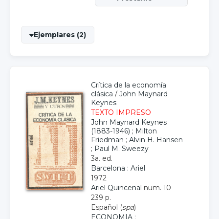
Ejemplares (2)
Crítica de la economía
clásica
/
John Maynard
Keynes
TEXTO IMPRESO
John Maynard Keynes
(1883-1946)
;
Milton
Friedman
;
Alvin H. Hansen
;
Paul M. Sweezy
3a. ed.
Barcelona : Ariel
1972
Ariel Quincenal
num. 10
239 p.
Español (
spa
)
ECONOMIA
;