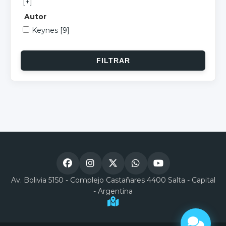
[+]
Autor
Keynes
[9]
Av. Bolivia 5150 - Complejo Castañares 4400 Salta - Capital
- Argentina