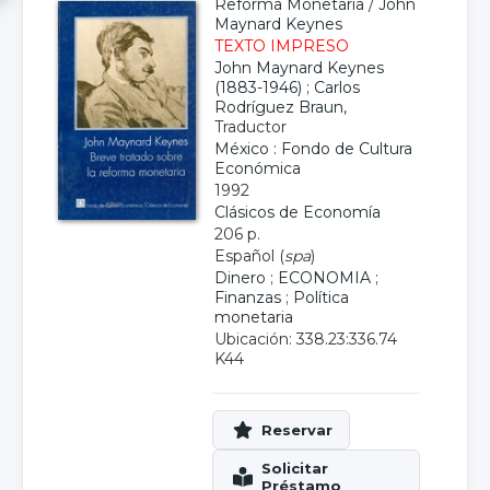
Reforma Monetaria
/
John
Maynard Keynes
TEXTO IMPRESO
John Maynard Keynes
(1883-1946)
;
Carlos
Rodríguez Braun
,
Traductor
México : Fondo de Cultura
Económica
1992
Clásicos de Economía
206 p.
Español (
spa
)
Dinero
;
ECONOMIA
;
Finanzas
;
Política
monetaria
Ubicación: 338.23:336.74
K44