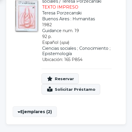
sociales
/
Teresa Porzecanski
TEXTO IMPRESO
Teresa Porzecanski
Buenos Aires : Hvmanitas
1982
Guidance
num. 19
92 p.
Español (
spa
)
Ciencias sociales
;
Conocimiento
;
Epistemología
Ubicación: 165 P854
Ejemplares (2)