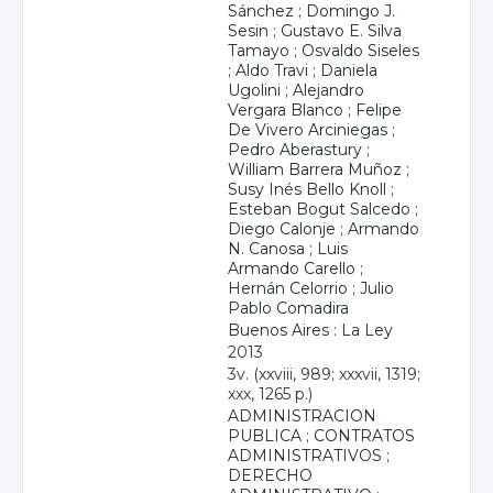
Sánchez
;
Domingo J.
Sesin
;
Gustavo E. Silva
Tamayo
;
Osvaldo Siseles
;
Aldo Travi
;
Daniela
Ugolini
;
Alejandro
Vergara Blanco
;
Felipe
De Vivero Arciniegas
;
Pedro Aberastury
;
William Barrera Muñoz
;
Susy Inés Bello Knoll
;
Esteban Bogut Salcedo
;
Diego Calonje
;
Armando
N. Canosa
;
Luis
Armando Carello
;
Hernán Celorrio
;
Julio
Pablo Comadira
Buenos Aires : La Ley
2013
3v. (xxviii, 989; xxxvii, 1319;
xxx, 1265 p.)
ADMINISTRACION
PUBLICA
;
CONTRATOS
ADMINISTRATIVOS
;
DERECHO