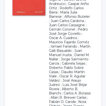
Andreucci
;
Gaspar Ariño
Ortiz
;
Rodolfo Carlos
Barra
;
María Julia
Barrese
;
Alfonso Buteler
;
Juan Carlos Cardona
;
Juan Carlos Cassagne
;
Gemán Coronel
;
Pedro
José Jorge Coviello
;
Oscar A. Cuadros
;
Mauricio Fajardo Goméz
;
Ismael Farrando
;
Martín
Galli Basualdo
;
Juan
Manuel Irusta
;
Daniel M.
Nallar
;
Jorge Sarmiento
García
;
Gabriela Seijas
;
Roberto Pablo Sobre
Casas
;
Claudio Martín
Viale
;
Oscar R. Aguilar
Valdez
;
José Araujo
Juárez
;
Luis José Béjar
Rivera
;
Alberto B.
Bianchi
;
Carlos A. Botassi
;
Allan R. Brewer Carías
;
Fabián O. Canda
;
Nora