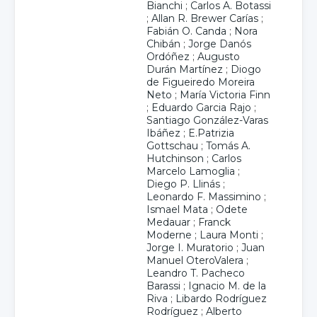
Bianchi
;
Carlos A. Botassi
;
Allan R. Brewer Carías
;
Fabián O. Canda
;
Nora
Chibán
;
Jorge Danós
Ordóñez
;
Augusto
Durán Martínez
;
Diogo
de Figueiredo Moreira
Neto
;
María Victoria Finn
;
Eduardo Garcia Rajo
;
Santiago González-Varas
Ibáñez
;
E.Patrizia
Gottschau
;
Tomás A.
Hutchinson
;
Carlos
Marcelo Lamoglia
;
Diego P. Llinás
;
Leonardo F. Massimino
;
Ismael Mata
;
Odete
Medauar
;
Franck
Moderne
;
Laura Monti
;
Jorge I. Muratorio
;
Juan
Manuel OteroValera
;
Leandro T. Pacheco
Barassi
;
Ignacio M. de la
Riva
;
Libardo Rodríguez
Rodríguez
;
Alberto