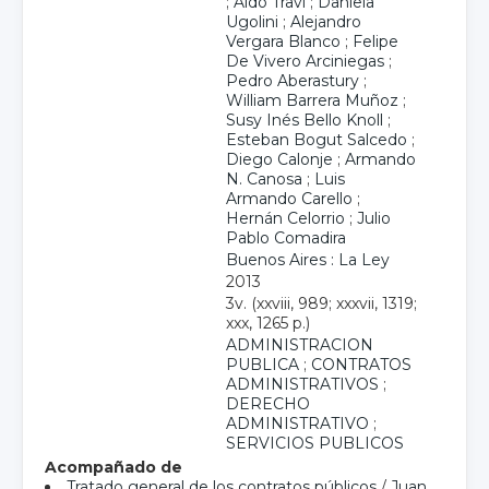
;
Aldo Travi
;
Daniela
Ugolini
;
Alejandro
Vergara Blanco
;
Felipe
De Vivero Arciniegas
;
Pedro Aberastury
;
William Barrera Muñoz
;
Susy Inés Bello Knoll
;
Esteban Bogut Salcedo
;
Diego Calonje
;
Armando
N. Canosa
;
Luis
Armando Carello
;
Hernán Celorrio
;
Julio
Pablo Comadira
Buenos Aires : La Ley
2013
3v. (xxviii, 989; xxxvii, 1319;
xxx, 1265 p.)
ADMINISTRACION
PUBLICA
;
CONTRATOS
ADMINISTRATIVOS
;
DERECHO
ADMINISTRATIVO
;
SERVICIOS PUBLICOS
Acompañado de
Tratado general de los contratos públicos
/
Juan