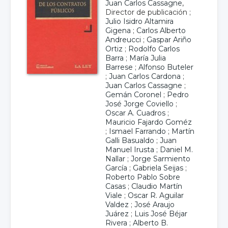
Juan Carlos Cassagne
,
Director de publicación ;
Julio Isidro Altamira
Gigena
;
Carlos Alberto
Andreucci
;
Gaspar Ariño
Ortiz
;
Rodolfo Carlos
Barra
;
María Julia
Barrese
;
Alfonso Buteler
;
Juan Carlos Cardona
;
Juan Carlos Cassagne
;
Gemán Coronel
;
Pedro
José Jorge Coviello
;
Oscar A. Cuadros
;
Mauricio Fajardo Goméz
;
Ismael Farrando
;
Martín
Galli Basualdo
;
Juan
Manuel Irusta
;
Daniel M.
Nallar
;
Jorge Sarmiento
García
;
Gabriela Seijas
;
Roberto Pablo Sobre
Casas
;
Claudio Martín
Viale
;
Oscar R. Aguilar
Valdez
;
José Araujo
Juárez
;
Luis José Béjar
Rivera
;
Alberto B.