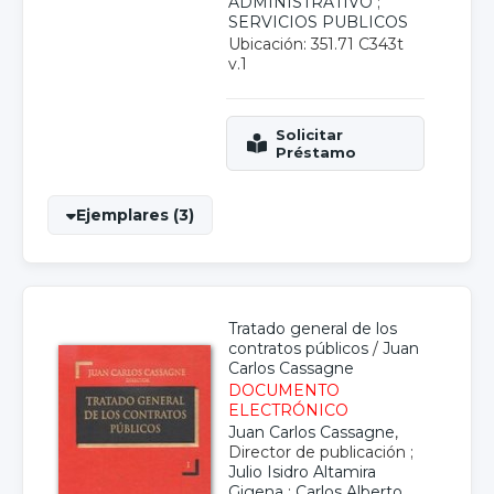
ADMINISTRATIVO
;
SERVICIOS PUBLICOS
Ubicación: 351.71 C343t
v.1
Ejemplares (3)
Tratado general de los
contratos públicos
/
Juan
Carlos Cassagne
DOCUMENTO
ELECTRÓNICO
Juan Carlos Cassagne
,
Director de publicación ;
Julio Isidro Altamira
Gigena
;
Carlos Alberto