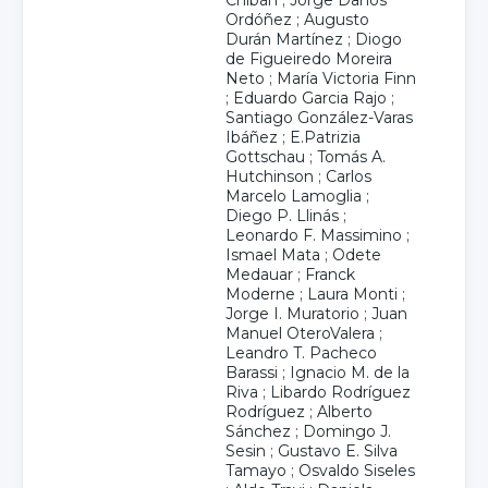
Chibán
;
Jorge Danós
Ordóñez
;
Augusto
Durán Martínez
;
Diogo
de Figueiredo Moreira
Neto
;
María Victoria Finn
;
Eduardo Garcia Rajo
;
Santiago González-Varas
Ibáñez
;
E.Patrizia
Gottschau
;
Tomás A.
Hutchinson
;
Carlos
Marcelo Lamoglia
;
Diego P. Llinás
;
Leonardo F. Massimino
;
Ismael Mata
;
Odete
Medauar
;
Franck
Moderne
;
Laura Monti
;
Jorge I. Muratorio
;
Juan
Manuel OteroValera
;
Leandro T. Pacheco
Barassi
;
Ignacio M. de la
Riva
;
Libardo Rodríguez
Rodríguez
;
Alberto
Sánchez
;
Domingo J.
Sesin
;
Gustavo E. Silva
Tamayo
;
Osvaldo Siseles