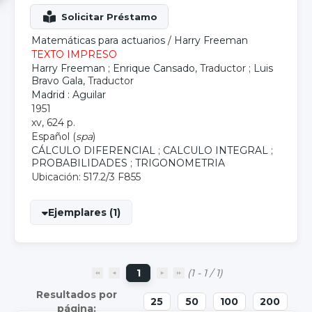
Matemáticas para actuarios
/
Harry Freeman
TEXTO IMPRESO
Harry Freeman
;
Enrique Cansado
, Traductor ;
Luis
Bravo Gala
, Traductor
Madrid : Aguilar
1951
xv, 624 p.
Español (
spa
)
CÁLCULO DIFERENCIAL
;
CALCULO INTEGRAL
;
PROBABILIDADES
;
TRIGONOMETRIA
Ubicación: 517.2/3 F855
Ejemplares (1)
1
(1 - 1 / 1)
25
50
100
200