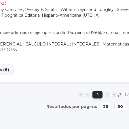
ESO
y Granville
;
Percey F. Smith
;
William Raymond Longley
;
Steve
 Tipográfica Editorial Hispano-Americana (UTEHA)
posee además un ejemplar con la 10a. reimp. (1986). Editorial Li
FERENCIAL
;
CALCULO INTEGRAL
;
INTEGRALES
;
Matemáticas
.2/3 G765
s (6)
1
(1 - 1 /
25
50