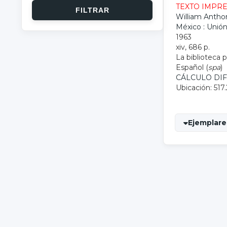
TEXTO IMPR
William Anthon
México : Unión
1963
xiv, 686 p.
La biblioteca 
Español (
spa
)
CÁLCULO DI
Ubicación: 517
Ejemplare