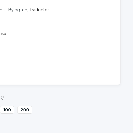
n T. Byington
, Traductor
musa
 1)
100
200